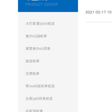
PRODUCT CENTER
2021-02-17 10
大巴客運(yùn)租賃
會(huì)議租車
展覽會(huì)用車
旅游租車
京牌租車
學(xué)校班車租賃
企業(yè)班車租賃
自駕游租車