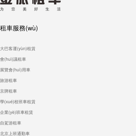
租車服務(wù)
大巴客運(yùn)租賃
會(huì)議租車
展覽會(huì)用車
旅游租車
京牌租車
學(xué)校班車租賃
企業(yè)班車租賃
自駕游租車
北京上班通勤車