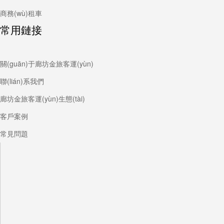
商務(wù)租車
常用鏈接
關(guān)于廊坊金旅客運(yùn)
聯(lián)系我們
廊坊金旅客運(yùn)生態(tài)
客戶案例
常見問題