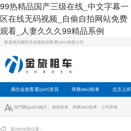
99热精品国产三级在线_中文字幕一
区在线无码视频_自偷自拍网站免费
观看_人妻久久久99精品系例
歡迎來到廊坊市金旅旅游客運(yùn)有限公司
廊坊金旅客運(yùn)首頁
商務(wù)租車
北京上班
企業(yè)班車租賃
學(xué)校班車租賃
京牌租車
熱門關(guān)鍵詞：
旅游租車
商務(wù)租車
公司班車
當(dāng)前位置：