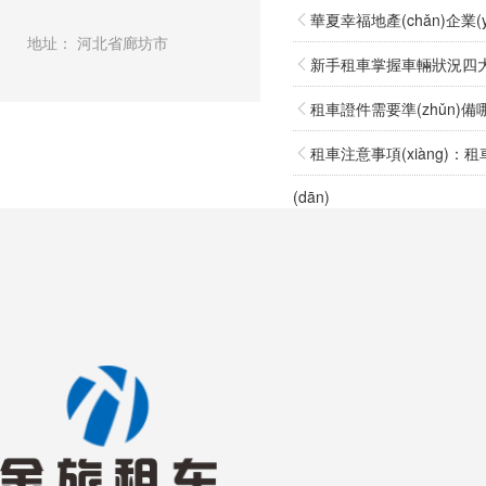
華夏幸福地產(chǎn)企業
地址： 河北省廊坊市
新手租車掌握車輛狀況四
租車證件需要準(zhǔn)備
租車注意事項(xiàng)：租
(dān)