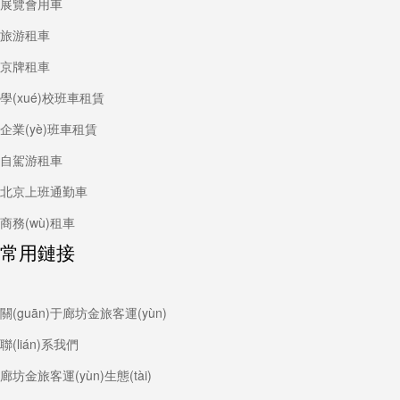
展覽會用車
旅游租車
京牌租車
學(xué)校班車租賃
企業(yè)班車租賃
自駕游租車
北京上班通勤車
商務(wù)租車
常用鏈接
關(guān)于廊坊金旅客運(yùn)
聯(lián)系我們
廊坊金旅客運(yùn)生態(tài)