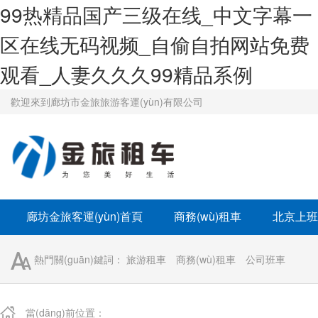
99热精品国产三级在线_中文字幕一
区在线无码视频_自偷自拍网站免费
观看_人妻久久久99精品系例
歡迎來到廊坊市金旅旅游客運(yùn)有限公司
廊坊金旅客運(yùn)首頁
商務(wù)租車
北京上班
企業(yè)班車租賃
學(xué)校班車租賃
京牌租車
熱門關(guān)鍵詞：
旅游租車
商務(wù)租車
公司班車
當(dāng)前位置：