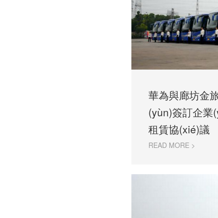
華為與廊坊金
(yùn)簽訂企業(
租賃協(xié)議
READ MORE >