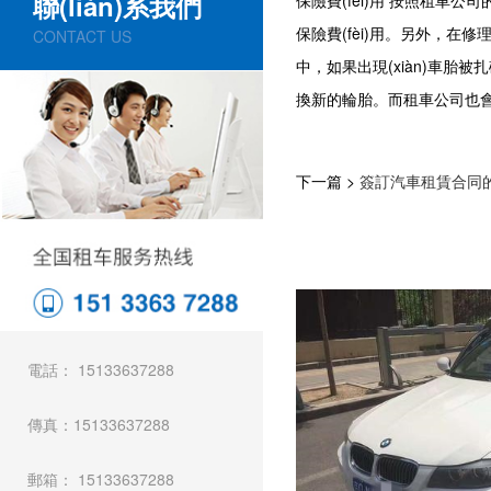
聯(lián)系我們
保險費(fèi)用 按照租車公司的規
保險費(fèi)用。另外
CONTACT US
中，如果出現(xiàn)車胎
換新的輪胎。而租車公司也會有指定的
下一篇 >
簽訂汽車租賃合同的注
電話： 15133637288
傳真：15133637288
郵箱： 15133637288