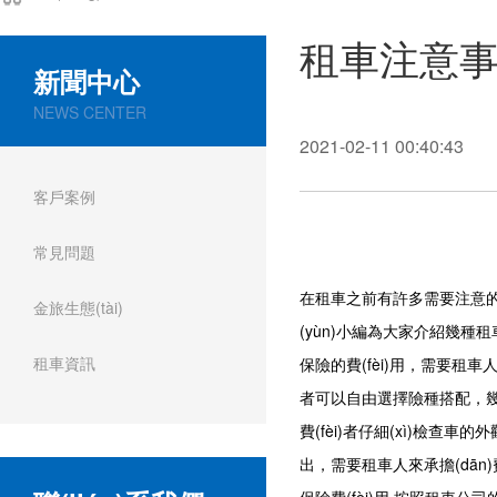
租車注意事項
新聞中心
NEWS CENTER
2021-02-11 00:40:43
客戶案例
常見問題
在租車之前有許多需要注意的事項(x
金旅生態(tài)
(yùn)小編為大家介紹幾種租車注
租車資訊
保險的費(fèi)用，需要租車
者可以自由選擇險種搭配，幾種保
費(fèi)者仔細(xì)檢查車的外
出，需要租車人來承擔(dān)費(f